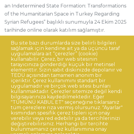
an Indetermined State Formation: Transformations
of the Humanitarian Space in Turkey Regarding
Syrian Refugees” başlıklı sunumuyla 24 Ekim 2025
tarihinde online olarak katılım sağlamıştır.
Bu site bazı durumlarda size belirli bilgileri
sağlamak için kendine ait ya da üçüncü taraf
uygulamalara ait “çerezler” (cookie)
kullanabilir. Çerez, bir web sitesinin
tarayıcınıza gönderdiği küçük bir metinsel
elementtir. Sizin sabit diskinizde depolanır ve
TEDÜ açısından tamamen anonim bir
Dipnot
Sıkça Sorulan Sorular
içeriktir. Çerez kullanımını standart bir
uygulamadır ve birçok web sitesi bunları
Kişisel Verilerin Korunması
kullanmaktadır. Çerezler sitemize değil kendi
Gizlilik Politikası
Sorumluluk Reddi
bilgisayarınıza kaydedilmektedir. Eğer
"TÜMÜNÜ KABUL ET" seçeneğine tıklarsanız
Açık Rıza
Kurumsal Kimlik
tüm çerezlere rıza vermiş olursunuz. "Ayarlar"
kısmından spesifik çerez tipleri için onay
© TED Üniversitesi. Ziya Gökalp Caddesi No:48 06420, Kolej
verebilir veya red edebilir ya da tercihlerinizi
Çankaya ANKARA
değiştirebilirsiniz. Herhangi bir tercihte
bulunmamanız çerez kullanımına onay