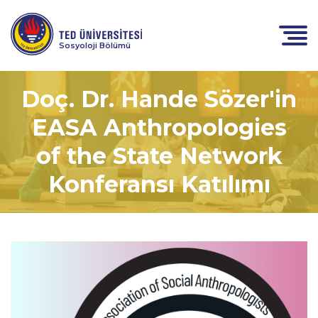
Sosyoloji Bölümü
Doç. Dr. Hande Sözer'in
EASA Anthropologies
of the State Network
Konferansı Katılımı