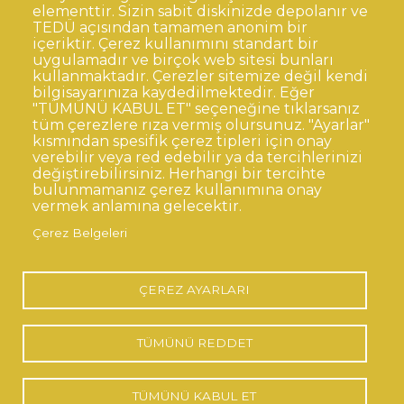
elementtir. Sizin sabit diskinizde depolanır ve
TEDÜ açısından tamamen anonim bir
Dipnot
Sıkça Sorulan Sorular
içeriktir. Çerez kullanımını standart bir
uygulamadır ve birçok web sitesi bunları
Kişisel Verilerin Korunması
kullanmaktadır. Çerezler sitemize değil kendi
Gizlilik Politikası
Sorumluluk Reddi
bilgisayarınıza kaydedilmektedir. Eğer
"TÜMÜNÜ KABUL ET" seçeneğine tıklarsanız
Açık Rıza
Kurumsal Kimlik
tüm çerezlere rıza vermiş olursunuz. "Ayarlar"
kısmından spesifik çerez tipleri için onay
© TED Üniversitesi. Ziya Gökalp Caddesi No:48 06420, Kolej
verebilir veya red edebilir ya da tercihlerinizi
Çankaya ANKARA
değiştirebilirsiniz. Herhangi bir tercihte
bulunmamanız çerez kullanımına onay
vermek anlamına gelecektir.
TED
TED
TED
TED
TED
Çerez Belgeleri
Üniversitesi
Üniversitesi
Üniversitesi
Üniversitesi
Üniversitesi
WhatsApp
Twitter
YouTube
Facebook
Instagram
LinkedIn
ile
sayfası
kanalı
sayfası
sayfası
sayfası
iletişime
geç
ÇEREZ AYARLARI
TÜMÜNÜ REDDET
TÜMÜNÜ KABUL ET