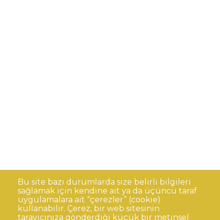
Bu site bazı durumlarda size belirli bilgileri
sağlamak için kendine ait ya da üçüncü taraf
uygulamalara ait “çerezler” (cookie)
kullanabilir. Çerez, bir web sitesinin
tarayıcınıza gönderdiği küçük bir metinsel