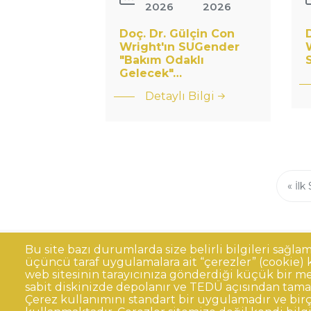
2026
2026
Doç. Dr. Gülçin Con
: Doç. Dr. Gülçin
Wright'ın SUGender
"Bakım Odaklı
Con
Gelecek"…
Wright&#039;ın
Detaylı Bilgi
SUGender
&quot;Bakım
Odaklı
Gelecek&quot;
…
Sayfalama
İlk
« İlk
sayf
Bu site bazı durumlarda size belirli bilgileri sağla
üçüncü taraf uygulamalara ait “çerezler” (cookie) ku
Sıkça Sorulan Sorular
Kişisel Verilerin 
Dipnot
web sitesinin tarayıcınıza gönderdiği küçük bir me
sabit diskinizde depolanır ve TEDÜ açısından tama
Kurumsal Kimlik
Çerez kullanımını standart bir uygulamadır ve birç