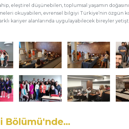
ahip, eleştirel düşünebilen, toplumsal yaşamın doğasını,
meleri okuyabilen, evrensel bilgiyi Türkiye’nin özgün k
farklı kariyer alanlarında uygulayabilecek bireyler yetiş
i Bölümü'nde...