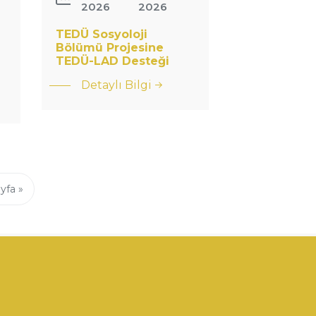
2026
2026
TEDÜ Sosyoloji
: TEDÜ
Bölümü Projesine
Sosyoloji
TEDÜ-LAD Desteği
Bölümü
Detaylı Bilgi
Projesine
TEDÜ-
LAD
Desteği
yfa »