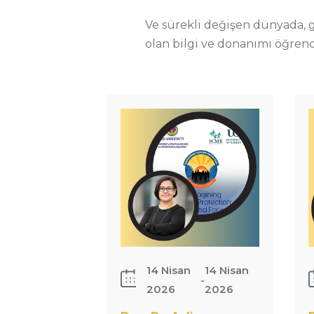
Ve sürekli değişen dünyada, g
olan bilgi ve donanımı öğren
Doç. Dr. Aylin
P
Çakıroğlu
Ç
Çevik&#039;in
&
&quot;Reimagining
R
Refugee
P
Protection: 75
Y
Years…
14 Nisan
14 Nisan
-
2026
2026