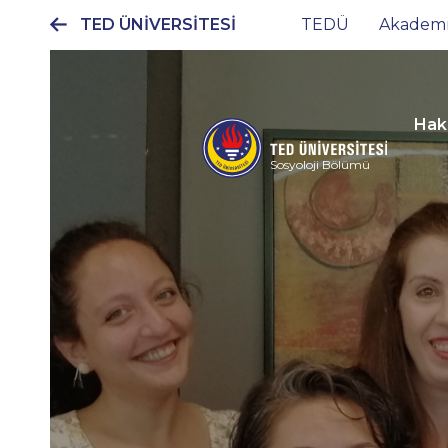
TED ÜNİVERSİTESİ
TEDÜ
Akadem
Ana
gezinti
menüsü
Hak
Sosyoloji Bölümü