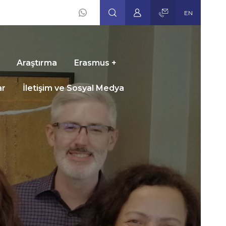
EN
Social
Icons
Araştırma
Erasmus +
ar
İletişim ve Sosyal Medya