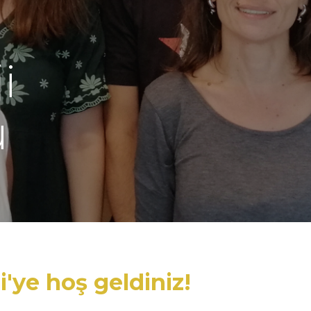
i
ü
'ye hoş geldiniz!