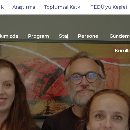
ik
Araştırma
Toplumsal Katkı
TEDÜ'yü Keşfet
kımızda
Program
Staj
Personel
Gündem
Kurull