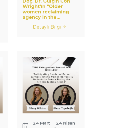
Doç. Dr. Gülçin Con
Wright'ın "Older
: Doç. Dr. Gülçin
women reclaiming
Con
agency in the…
Wright&#039;ın
Detaylı Bilgi
&quot;Older
TEDÜ
women
Sosyoloji
reclaiming
Bölümü
agency in the…
Projesine
TEDÜ-
LAD
Desteği
24 Mart
24 Nisan
-