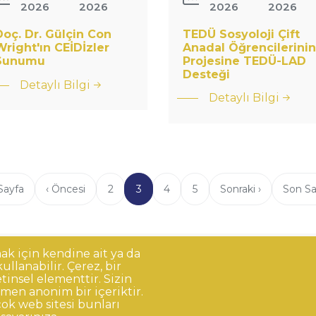
2026
2026
2026
2026
Doç. Dr. Gülçin Con
TEDÜ Sosyoloji Çift
Wright'ın CEİDİzler
Anadal Öğrencilerinin
: TEDÜ
: Doç. Dr. Gülçin
Sunumu
Projesine TEDÜ-LAD
Sosyoloji Çift
Desteği
Con
Detaylı Bilgi
Anadal
Wright&#039;ın
Detaylı Bilgi
Öğrencilerinin
CEİDİzler
Projesine
Sunumu
TEDÜ-LAD
Desteği
 Sayfa
Önceki
‹ Öncesi
Page
2
Şu
3
Page
4
Page
5
Sonraki
Sonraki ›
Son
Son Sa
a
sayfa
an
sayfa
sayfa
kullanılan
sayfa
mak için kendine ait ya da
llanabilir. Çerez, bir
Korunması
Gizlilik Politikası
Sorumluluk Reddi
Açık Rıza
tinsel elementtir. Sizin
men anonim bir içeriktir.
ok web sitesi bunları