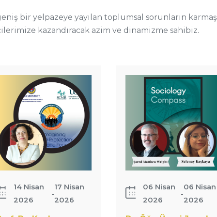
Dr. Öğr.
eniş bir yelpazeye yayılan toplumsal sorunların karmaşı
Üyesi
cilerimize kazandıracak azim ve dinamizme sahibiz.
rof. Dr. Kezban
Jared
elik&#039;in
Matthew
quot;Reimagining
Wright ve
efugee
TEDÜ Göç
rotection: 75
Çalışmaları
ears and…
Mezunu
Selenay
Kaşkaya…
14 Nisan
17 Nisan
06 Nisan
06 Nisan
-
-
2026
2026
2026
2026